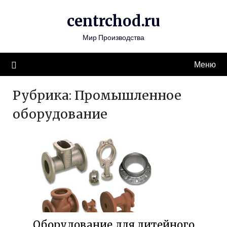
Перейти
centrchod.ru
к
содержимому
Мир Производства
Меню
Рубрика:
Промышленное
оборудование
Оборудование для литейного