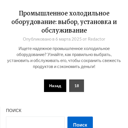
Промышленное холодильное
оборудование: выбор, установка и
обслуживание
Опубликовано в
6 марта 2025
от
Redactor
Ищете надежное промышленное холодильное
оборудование? Узнайте, как правильно выбрать,
установить и обслуживать его, чтобы сохранить свежесть
продуктов и сэкономить деньги!
Пагинация
Назад
18
записей
ПОИСК
Поиск