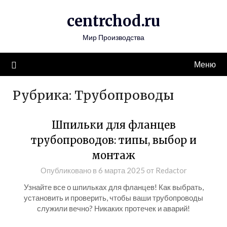
Перейти
centrchod.ru
к
содержимому
Мир Производства
Меню
Рубрика:
Трубопроводы
Шпильки для фланцев
трубопроводов: типы, выбор и
монтаж
Опубликовано в
6 марта 2025
от
Redactor
Узнайте все о шпильках для фланцев! Как выбрать,
установить и проверить, чтобы ваши трубопроводы
служили вечно? Никаких протечек и аварий!