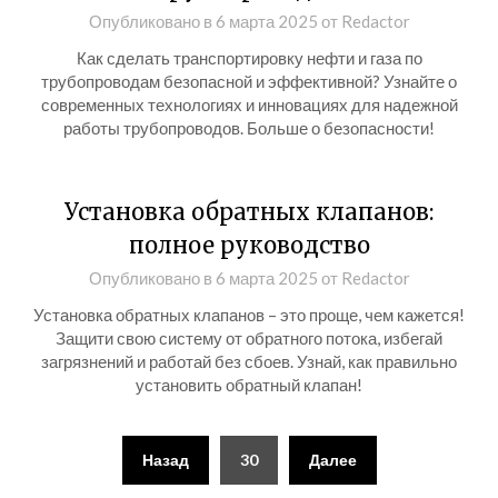
Опубликовано в
6 марта 2025
от
Redactor
Как сделать транспортировку нефти и газа по
трубопроводам безопасной и эффективной? Узнайте о
современных технологиях и инновациях для надежной
работы трубопроводов. Больше о безопасности!
Установка обратных клапанов:
полное руководство
Опубликовано в
6 марта 2025
от
Redactor
Установка обратных клапанов – это проще, чем кажется!
Защити свою систему от обратного потока, избегай
загрязнений и работай без сбоев. Узнай, как правильно
установить обратный клапан!
Пагинация
Назад
30
Далее
записей