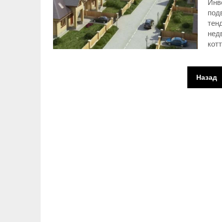
Инв
под
тен
нед
кот
Пагинация
Назад
записей