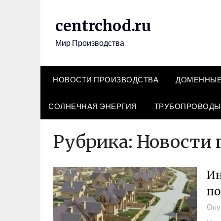
Перейти
к
centrchod.ru
содержимому
Мир Производства
НОВОСТИ ПРОИЗВОДСТВА
ДОМЕННЫЕ
СОЛНЕЧНАЯ ЭНЕРГИЯ
ТРУБОПРОВОДЫ
Рубрика:
Новости 
Ин
по
Опу