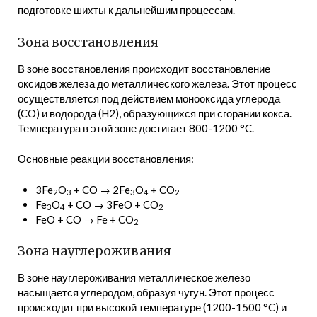
подготовке шихты к дальнейшим процессам.
Зона восстановления
В зоне восстановления происходит восстановление
оксидов железа до металлического железа. Этот процесс
осуществляется под действием монооксида углерода
(CO) и водорода (H2), образующихся при сгорании кокса.
Температура в этой зоне достигает 800-1200 °C.
Основные реакции восстановления:
3Fe
O
+ CO → 2Fe
O
+ CO
2
3
3
4
2
Fe
O
+ CO → 3FeO + CO
3
4
2
FeO + CO → Fe + CO
2
Зона науглероживания
В зоне науглероживания металлическое железо
насыщается углеродом, образуя чугун. Этот процесс
происходит при высокой температуре (1200-1500 °C) и