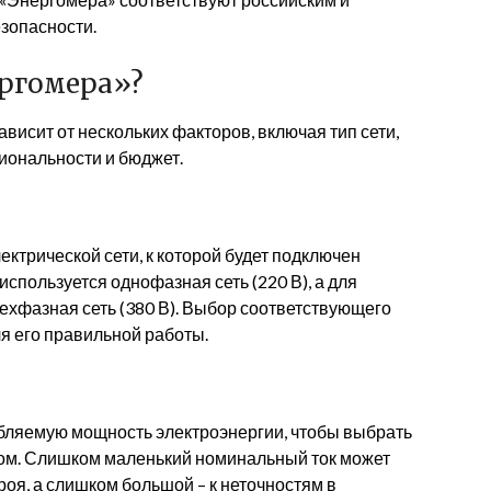
зопасности.
ергомера»?
исит от нескольких факторов, включая тип сети,
иональности и бюджет.
ктрической сети, к которой будет подключен
используется однофазная сеть (220 В), а для
хфазная сеть (380 В). Выбор соответствующего
я его правильной работы.
бляемую мощность электроэнергии, чтобы выбрать
ом. Слишком маленький номинальный ток может
троя, а слишком большой – к неточностям в