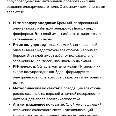
полупроводниковых материалов, обработанных для
создания электрического поля. Основными компонентами
являются:
N-тип полупроводника:
Кремний, легированный
элементами с избытком электронов (например,
фосфором). Этот слой имеет избыток отрицательно
заряженных носителей.
P-тип полупроводника:
Кремний, легированный
элементами с недостатком электронов (например,
бором). Этот слой имеет избыток положительно
заряженных носителей, называемых дырками.
PN-переход:
Область контакта между N-типом и P-
типом полупроводников. Здесь формируется
электрическое поле, которое разделяет электроны и
дырки.
Металлические контакты:
Проводящие электроды,
расположенные на верхней и нижней поверхностях
батареи, для сбора электрического тока.
Антиотражающее покрытие:
Слой, уменьшающий
отражение солнечного света и увеличивающий
количество света, попадающего на полупроводник.