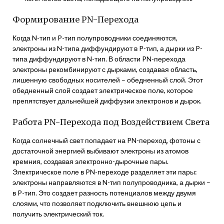
Формирование PN-Перехода
Когда N-тип и P-тип полупроводники соединяются,
электроны из N-типа диффундируют в P-тип, а дырки из P-
типа диффундируют в N-тип. В области PN-перехода
электроны рекомбинируют с дырками, создавая область,
лишенную свободных носителей – обедненный слой. Этот
обедненный слой создает электрическое поле, которое
препятствует дальнейшей диффузии электронов и дырок.
Работа PN-Перехода под Воздействием Света
Когда солнечный свет попадает на PN-переход, фотоны с
достаточной энергией выбивают электроны из атомов
кремния, создавая электронно-дырочные пары.
Электрическое поле в PN-переходе разделяет эти пары:
электроны направляются в N-тип полупроводника, а дырки –
в P-тип. Это создает разность потенциалов между двумя
слоями, что позволяет подключить внешнюю цепь и
получить электрический ток.