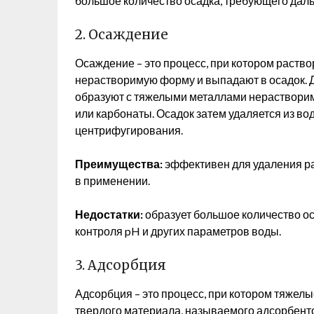
большое количество осадка, требующего дал
2. Осаждение
Осаждение – это процесс, при котором раст
нерастворимую форму и выпадают в осадок. Д
образуют с тяжелыми металлами нерастворим
или карбонаты. Осадок затем удаляется из в
центрифугирования.
Преимущества:
эффективен для удаления ра
в применении.
Недостатки:
образует большое количество ос
контроля pH и других параметров воды.
3. Адсорбция
Адсорбция – это процесс, при котором тяжел
твердого материала, называемого адсорбен