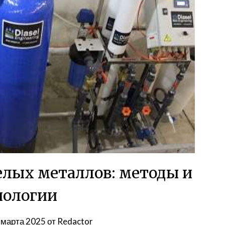
елых металлов: методы и
нологии
 марта 2025
от
Redactor