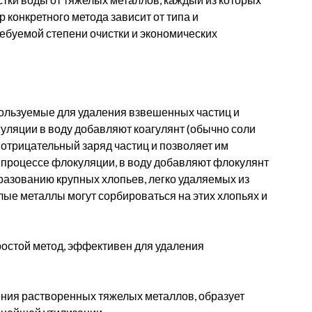
 конкретного метода зависит от типа и
ребуемой степени очистки и экономических
пользуемые для удаления взвешенных частиц и
гуляции в воду добавляют коагулянт (обычно соли
 отрицательный заряд частиц и позволяет им
в процессе флокуляции, в воду добавляют флокулянт
разованию крупных хлопьев, легко удаляемых из
ые металлы могут сорбироваться на этих хлопьях и
ростой метод, эффективен для удаления
ения растворенных тяжелых металлов, образует