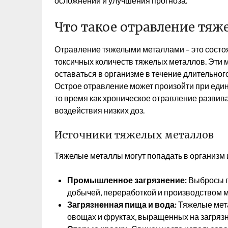
осложнений и улучшения прогноза.
Что такое отравление тя
Отравление тяжелыми металлами – это состо
токсичных количеств тяжелых металлов. Эти 
оставаться в организме в течение длительног
Острое отравление может произойти при еди
то время как хроническое отравление развива
воздействия низких доз.
Источники тяжелых металлов
Тяжелые металлы могут попадать в организм 
Промышленное загрязнение:
Выбросы п
добычей, переработкой и производством ме
Загрязненная пища и вода:
Тяжелые мета
овощах и фруктах, выращенных на загрязн