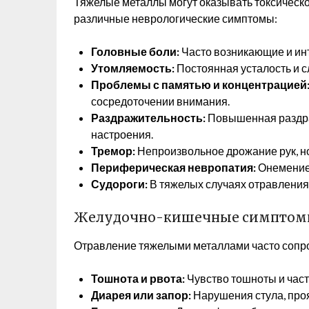
Тяжелые металлы могут оказывать токсическ
различные неврологические симптомы:
Головные боли:
Часто возникающие и ин
Утомляемость:
Постоянная усталость и с
Проблемы с памятью и концентрацией
сосредоточении внимания.
Раздражительность:
Повышенная раздра
настроения.
Тремор:
Непроизвольное дрожание рук, ног
Периферическая невропатия:
Онемение,
Судороги:
В тяжелых случаях отравления 
Желудочно-кишечные симпто
Отравление тяжелыми металлами часто сопр
Тошнота и рвота:
Чувство тошноты и част
Диарея или запор:
Нарушения стула, про