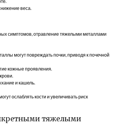
те.
снижение веса.
ных симптомов, отравление тяжелыми металлами
аллы могут повреждать почки, приводя к почечной
угие кожные проявления.
крови.
хание и кашель.
гут ослаблять кости и увеличивать риск
онкретными тяжелыми