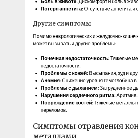
Боль в животе:
Дискомфорт и боль в живо
Потеря аппетита:
Отсутствие аппетита и 
Другие симптомы
Помимо неврологических и желудочно-кишеч
может вызывать и другие проблемы:
Почечная недостаточность:
Тяжелые мет
недостаточности.
Проблемы с кожей:
Высыпания, зуд и др
Анемия:
Снижение уровня гемоглобина в 
Проблемы с дыханием:
Затрудненное ды
Нарушения сердечного ритма:
Аритмия.
Повреждение костей:
Тяжелые металлы мо
переломов.
Симптомы отравления к
металлами