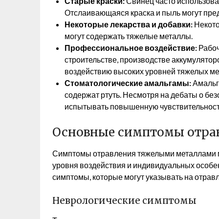
Старые краски:
Свинец часто использовал
Отслаивающаяся краска и пыль могут пред
Некоторые лекарства и добавки:
Некото
могут содержать тяжелые металлы.
Профессиональное воздействие:
Рабоч
строительстве, производстве аккумуляторо
воздействию высоких уровней тяжелых ме
Стоматологические амальгамы:
Амальг
содержат ртуть. Несмотря на дебаты о бе
испытывать повышенную чувствительность
Основные симптомы отра
Симптомы отравления тяжелыми металлами мо
уровня воздействия и индивидуальных особе
симптомы, которые могут указывать на отрав
Неврологические симптомы