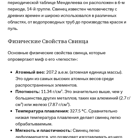
периодической таблице Менделеева он расположен в 6-м
периоде, 14-й группе. Свинец известен человечеству с
древних времен и широко использовался в различных
областях, от водопроводных труб до производства красок и
пуль.
Физические Свойства Свинца
Основные физические свойства свинца, которые
опровергают миф о его «легкости»:
Атомный вес:
207.2 а.е.м. (атомная единица массы).
Это один из самых высоких атомных весов среди
распространенных элементов.
Плотность:
11.34 г/см³. Это значительно выше, чем у
большинства других металлов, таких как алюминий (2.7 г/
см³) или железо (7.87 г/см³).
Температура плавления:
327.5 °C. Сравнительно
низкая температура плавления делает свинец легко
обрабатываемым.
Мягкость и пластичность:
Свинец легко
деформируется, что позволяет изготавливать из него