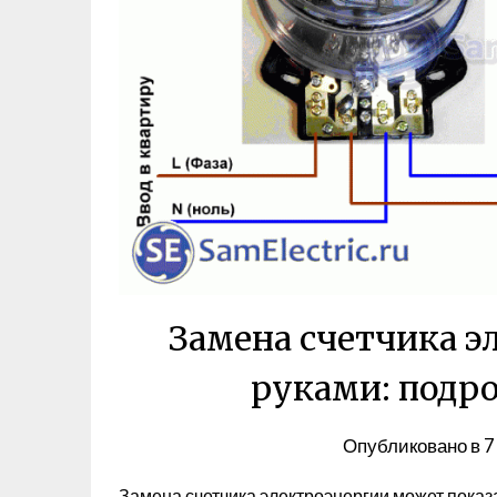
Замена счетчика э
руками: подр
Опубликовано в
7
Замена счетчика электроэнергии может пока