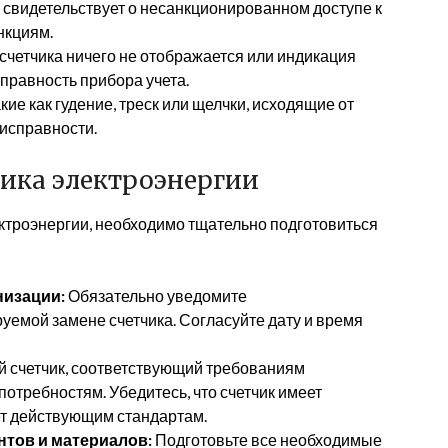
видетельствует о несанкционированном доступе к
нкциям.
счетчика ничего не отображается или индикация
справность прибора учета.
ие как гудение, треск или щелчки, исходящие от
еисправности.
чика электроэнергии
ектроэнергии, необходимо тщательно подготовиться
изации:
Обязательно уведомите
емой замене счетчика. Согласуйте дату и время
 счетчик, соответствующий требованиям
требностям. Убедитесь, что счетчик имеет
т действующим стандартам.
тов и материалов:
Подготовьте все необходимые