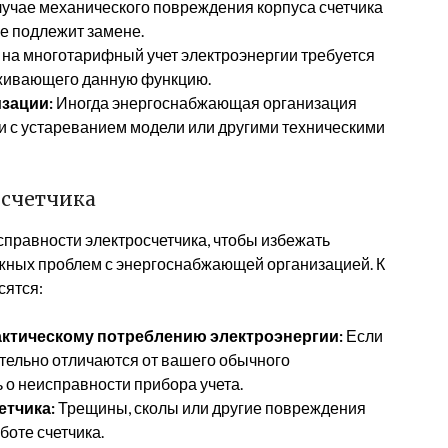
лучае механического повреждения корпуса счетчика
е подлежит замене.
на многотарифный учет электроэнергии требуется
рживающего данную функцию.
зации:
Иногда энергоснабжающая организация
зи с устареванием модели или другими техническими
осчетчика
правности электросчетчика, чтобы избежать
ожных проблем с энергоснабжающей организацией. К
сятся:
актическому потреблению электроэнергии:
Если
ительно отличаются от вашего обычного
 о неисправности прибора учета.
етчика:
Трещины, сколы или другие повреждения
боте счетчика.