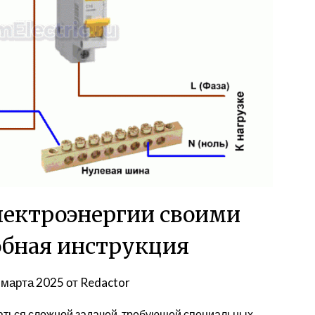
лектроэнергии своими
обная инструкция
 марта 2025
от
Redactor
заться сложной задачей, требующей специальных