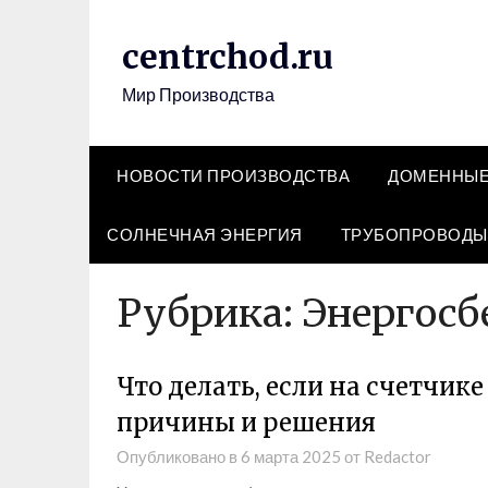
Перейти
к
centrchod.ru
содержимому
Мир Производства
НОВОСТИ ПРОИЗВОДСТВА
ДОМЕННЫЕ
СОЛНЕЧНАЯ ЭНЕРГИЯ
ТРУБОПРОВОДЫ
Рубрика:
Энергосб
Что делать, если на счетчик
причины и решения
Опубликовано в
6 марта 2025
от
Redactor