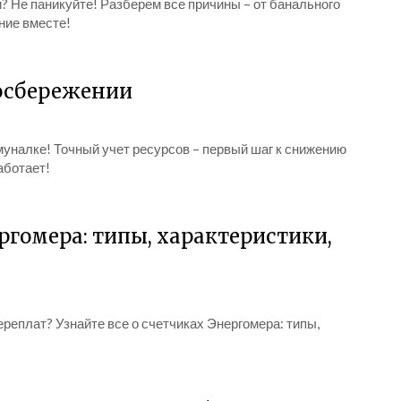
? Не паникуйте! Разберем все причины – от банального
ние вместе!
госбережении
муналке! Точный учет ресурсов – первый шаг к снижению
работает!
ргомера: типы, характеристики,
ереплат? Узнайте все о счетчиках Энергомера: типы,