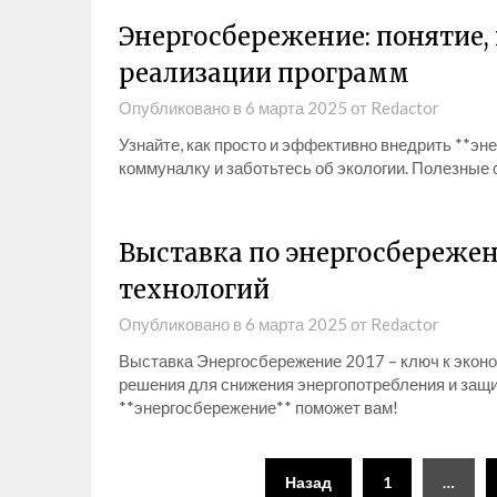
Энергосбережение: понятие
реализации программ
Опубликовано в
6 марта 2025
от
Redactor
Узнайте, как просто и эффективно внедрить **эн
коммуналку и заботьтесь об экологии. Полезные 
Выставка по энергосбережен
технологий
Опубликовано в
6 марта 2025
от
Redactor
Выставка Энергосбережение 2017 – ключ к эконо
решения для снижения энергопотребления и защи
**энергосбережение** поможет вам!
Пагинация
Назад
1
…