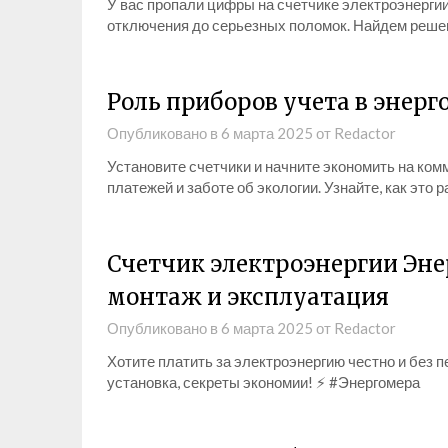
У вас пропали цифры на счетчике электроэнергии
отключения до серьезных поломок. Найдем реше
Роль приборов учета в энер
Опубликовано в
6 марта 2025
от
Redactor
Установите счетчики и начните экономить на ком
платежей и заботе об экологии. Узнайте, как это 
Счетчик электроэнергии Эне
монтаж и эксплуатация
Опубликовано в
6 марта 2025
от
Redactor
Хотите платить за электроэнергию честно и без п
установка, секреты экономии! ⚡ #Энергомера